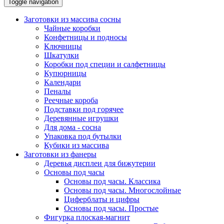
Toggle navigation
Заготовки из массива сосны
Чайные коробки
Конфетницы и подносы
Ключницы
Шкатулки
Коробки под специи и салфетницы
Купюрницы
Календари
Пеналы
Реечные короба
Подставки под горячее
Деревянные игрушки
Для дома - сосна
Упаковка под бутылки
Кубики из массива
Заготовки из фанеры
Деревья дисплеи для бижутерии
Основы под часы
Основы под часы. Классика
Основы под часы. Многослойные
Циферблаты и цифры
Основы под часы. Простые
Фигурка плоская-магнит