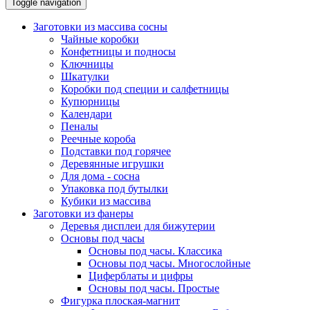
Toggle navigation
Заготовки из массива сосны
Чайные коробки
Конфетницы и подносы
Ключницы
Шкатулки
Коробки под специи и салфетницы
Купюрницы
Календари
Пеналы
Реечные короба
Подставки под горячее
Деревянные игрушки
Для дома - сосна
Упаковка под бутылки
Кубики из массива
Заготовки из фанеры
Деревья дисплеи для бижутерии
Основы под часы
Основы под часы. Классика
Основы под часы. Многослойные
Циферблаты и цифры
Основы под часы. Простые
Фигурка плоская-магнит