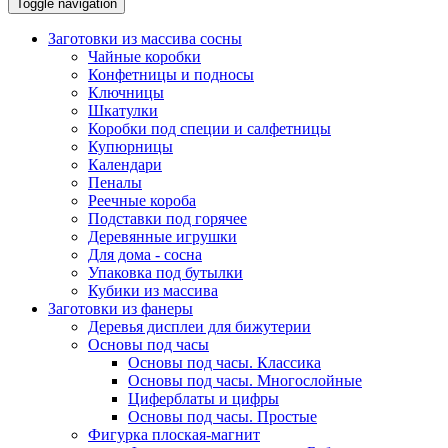
Toggle navigation
Заготовки из массива сосны
Чайные коробки
Конфетницы и подносы
Ключницы
Шкатулки
Коробки под специи и салфетницы
Купюрницы
Календари
Пеналы
Реечные короба
Подставки под горячее
Деревянные игрушки
Для дома - сосна
Упаковка под бутылки
Кубики из массива
Заготовки из фанеры
Деревья дисплеи для бижутерии
Основы под часы
Основы под часы. Классика
Основы под часы. Многослойные
Циферблаты и цифры
Основы под часы. Простые
Фигурка плоская-магнит