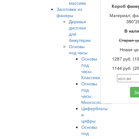
массива
Короб фане
Заготовки из
фанеры
Материал: фа
Деревья
380*2
дисплеи
В нал
для
бижутерии
Старая це
Основы
Новая це
под часы
Основы
1287 руб. (1
под
1144 руб. (2
часы.
Классика
Основы
под
За
часы.
Многослойные
Циферблаты
и
цифры
Основы
под