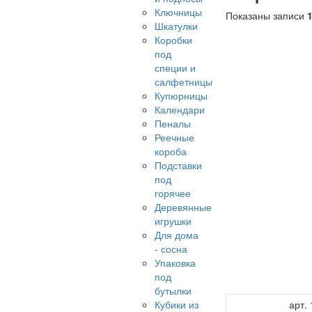
Ключницы
Показаны записи
1
Шкатулки
Коробки
под
специи и
салфетницы
Купюрницы
Календари
Пеналы
Реечные
короба
Подставки
под
горячее
Деревянные
игрушки
Для дома
- сосна
Упаковка
под
бутылки
Кубики из
арт.