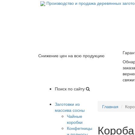
Производство и продажа деревянных загот
Гаран
Снижение цен на всю продукцию
Обнар
заказ
верне
свяжи
Поиск по сайту
Заготовки из
Главная
Коро
массива сосны
Чайные
коробки
Короба
Конфетницы
и подносы